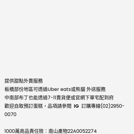
提供甜點外賣服務
板橋部份地區可透過
Uber eats
或
熊貓
外送服務
中南部布丁也能透過
7-11賣貨便
或官網下單宅配到府
歡迎自取預訂蛋糕，品項請參閱
IG
訂購專線
(02)2950-
0070
1000萬商品責任險：南山產物22A0052274