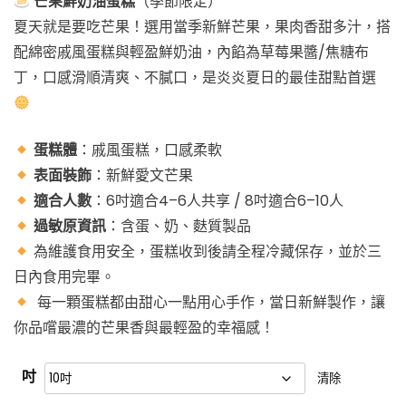
芒果鮮奶油蛋糕
（季節限定）
夏天就是要吃芒果！選用當季新鮮芒果，果肉香甜多汁，搭
配綿密戚風蛋糕與輕盈鮮奶油，內餡為草莓果醬/焦糖布
丁，口感滑順清爽、不膩口，是炎炎夏日的最佳甜點首選
蛋糕體
：戚風蛋糕，口感柔軟
表面裝飾
：新鮮愛文芒果
適合人數
：6吋適合4–6人共享 / 8吋適合6–10人
過敏原資訊
：含蛋、奶、麩質製品
為維護食用安全，蛋糕收到後請全程冷藏保存，並於三
日內食用完畢。
每一顆蛋糕都由甜心一點用心手作，當日新鮮製作，讓
你品嚐最濃的芒果香與最輕盈的幸福感！
吋
清除