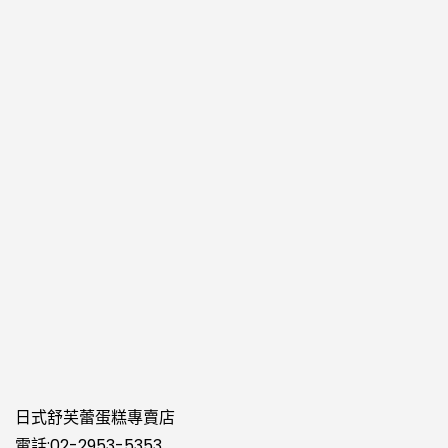
日式舒芙蕾蛋糕專賣店
電話:
02-2953-
5353