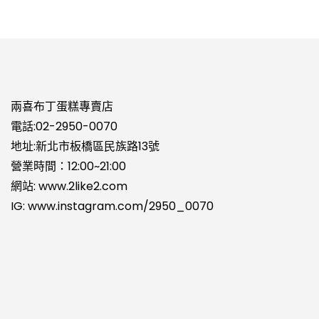
有
有
多
多
種
種
款
款
式。
式。
可
可
在
在
兩喜布丁蛋糕專賣店
產
產
電話:
02-2950-0070
品
品
地址:新北市板橋區民族路13號
頁
頁
營業時間：12:00~21:00
面
面
網站:
www.2like2.com
選
選
擇
擇
IG:
www.instagram.com/2950_0070
選
選
項
項