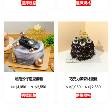
此
此
選擇規格
選擇規格
產
產
品
品
有
有
多
多
種
種
款
款
式。
式。
可
可
在
在
產
產
品
品
頁
頁
超跑公仔造型蛋糕
巧克力黑森林蛋糕
面
面
選
選
NT$
NT$
NT$
NT$
1,050
–
2,550
1,050
–
2,550
擇
擇
此
此
選擇規格
選擇規格
選
選
產
產
項
項
品
品