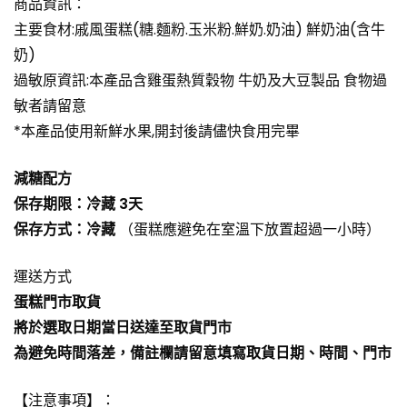
商品資訊：
主要食材:戚風蛋糕(糖.麵粉.玉米粉.鮮奶.奶油) 鮮奶油(含牛
奶)
過敏原資訊:本產品含雞蛋熱質穀物 牛奶及大豆製品 食物過
敏者請留意
*本產品使用新鮮水果,開封後請儘快食用完畢
減糖配方
󠆹保存期限：
冷藏
3天
󠆹保存方式：冷藏
（蛋糕應避免在室溫下放置超過一小時）
運送方式
蛋糕門市取貨
將於選取日期當日送達至取貨門市
為避免時間落差，備註欄請留意填寫取貨日期、時間、門市
【注意事項】：