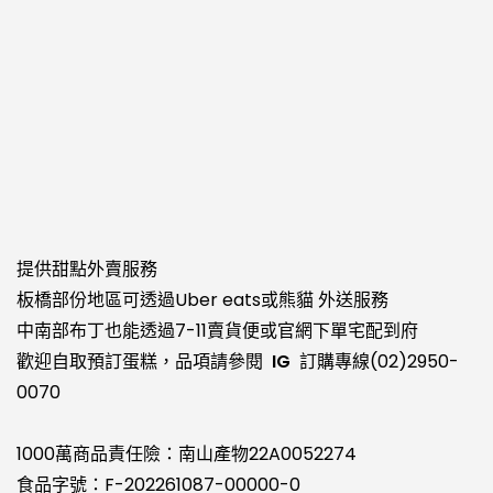
提供甜點外賣服務
板橋部份地區可透過
Uber eats
或
熊貓
外送服務
中南部布丁也能透過
7-11賣貨便
或官網下單宅配到府
歡迎自取預訂蛋糕，品項請參閱
IG
訂購專線
(02)2950-
0070
1000萬商品責任險：南山產物22A0052274
食品字號：F-202261087-00000-0