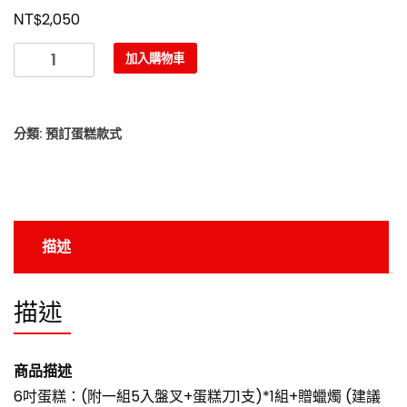
NT$
2,050
芒
加入購物車
果
蛋
糕
分類:
預訂蛋糕款式
數
量
描述
描述
商品描述
6吋蛋糕：(附一組5入盤叉+蛋糕刀1支)*1組+贈蠟燭 (建議