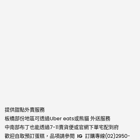
提供甜點外賣服務
板橋部份地區可透過
Uber eats
或
熊貓
外送服務
中南部布丁也能透過
7-11賣貨便
或官網下單宅配到府
歡迎自取預訂蛋糕，品項請參閱
IG
訂購專線
(02)2950-