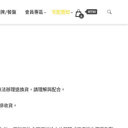
插牌/餐盤
會員專區
宅配需知
NT$0
0
恕無法辦理退換貨，請理解與配合。
排收貨。