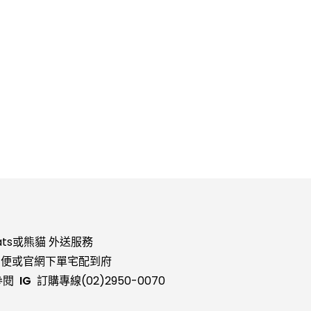
ats
或
熊貓
外送服務
貨便
或官網下單宅配到府
參閱
IG
訂購專線
(02)2950-0070